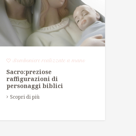
Bomboniere realizzate a mano
Bo
Sacro:preziose
DA
raffigurazioni di
Sco
personaggi biblici
Scopri di più