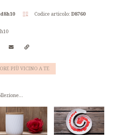
:
d8h10
Codice articolo:
D8760
8h10
ORE PIÙ VICINO A TE
collezione…