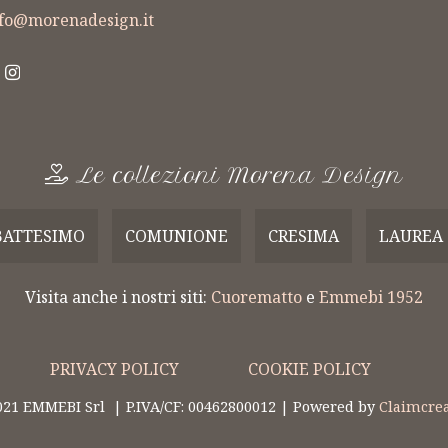
nfo@morenadesign.it
oniere
Bomboniere
B
ate a Mano
Realizzate a Mano
Real
Le collezioni Morena Design
BATTESIMO
COMUNIONE
CRESIMA
LAUREA
Visita anche i nostri siti:
Cuorematto
e
Emmebi 1952
PRIVACY POLICY
COOKIE POLICY
021 EMMEBI Srl | P.IVA/CF: 00462800012 | Powered by
Claimcrea