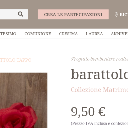
CREA LE PARTECIPAZIONI
RIC
TTESIMO
COMUNIONE
CRESIMA
LAUREA
ANNIVE
Pregiate bomboniere real
TTOLO TAPPO
barattol
Collezione Matrim
9,50 €
(Prezzo IVA inclusa e confezion