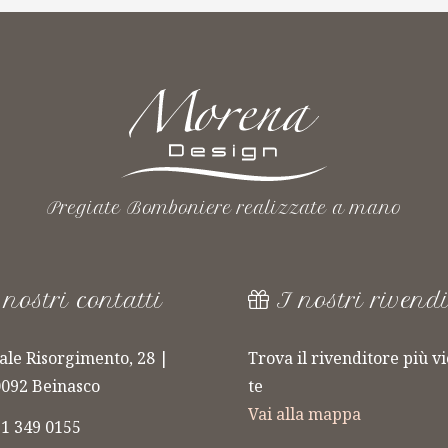
Pregiate Bomboniere realizzate a mano
 nostri contatti
I nostri rivendi
ale Risorgimento, 28 |
Trova il rivenditore più vi
092 Beinasco
te
LINEA
Vai alla mappa
1 349 0155
AFOTO
FIORERARO
F