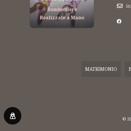
i
Bomboniere
Bomb
Realizzate a Mano
Realizz
MATRIMONIO
© 2