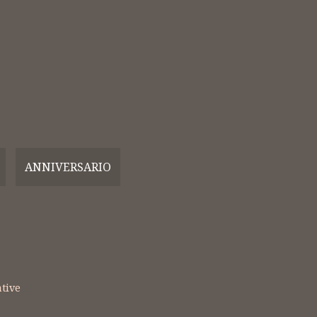
omboniere
Bomboniere
izzate a Mano
Realizzate a Mano
ANNIVERSARIO
tive