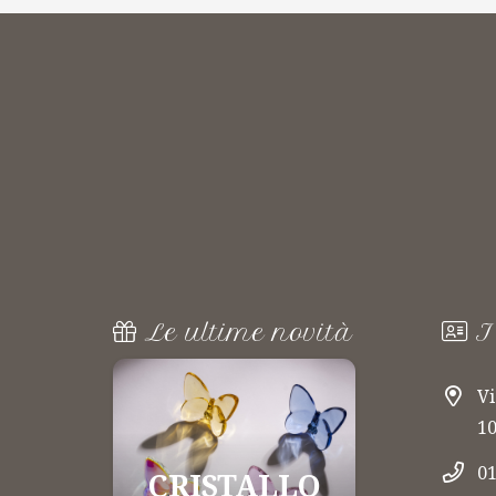
Le ultime novità
I
Vi
10
01
CRISTALLO
PORT