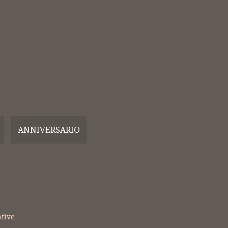
FLOWERS
MORENA
Bomboniere
Bomboniere
Realizzate a Mano
Realizzate a Ma
ANNIVERSARIO
tive