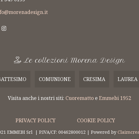
RTAFOTO
FIORERARO
nfo@morenadesign.it
mboniere
Bomboniere
zzate a Mano
Realizzate a Mano
Le collezioni Morena Design
BATTESIMO
COMUNIONE
CRESIMA
LAUREA
Visita anche i nostri siti:
Cuorematto
e
Emmebi 1952
PRIVACY POLICY
COOKIE POLICY
021 EMMEBI Srl | P.IVA/CF: 00462800012 | Powered by
Claimcrea