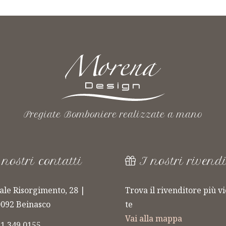
Pregiate Bomboniere realizzate a mano
 nostri contatti
I nostri rivendi
ale Risorgimento, 28 |
Trova il rivenditore più vi
092 Beinasco
te
LINEA
Vai alla mappa
1 349 0155