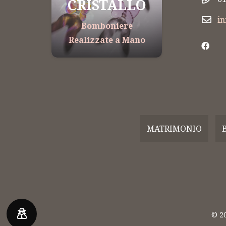
CRISTALLO
PO
i
Bomboniere
Bo
Realizzate a Mano
Reali
MATRIMONIO
© 2