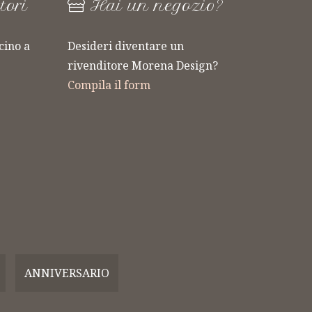
tori
Hai un negozio?
cino a
Desideri diventare un
ARTICOLI 
rivenditore Morena Design?
LINEA
VETRO
Compila il form
FLOWERS
MORENA
Bomboniere
Bomboniere
Realizzate a Mano
Realizzate a Ma
ANNIVERSARIO