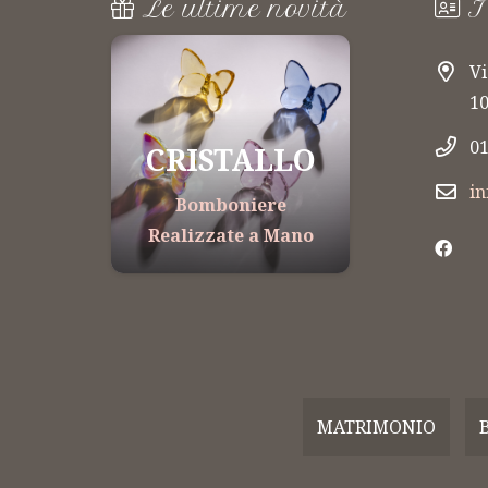
Le ultime novità
I
Vi
10
01
CRISTALLO
PO
i
Bomboniere
Bo
Realizzate a Mano
Reali
MATRIMONIO