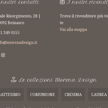
 nostri contatti
I nostri rivendi
ale Risorgimento, 28 |
Trova il rivenditore più vi
092 Beinasco
te
LINEA
Vai alla mappa
1 349 0155
RTAFOTO
FIORERARO
nfo@morenadesign.it
mboniere
Bomboniere
zzate a Mano
Realizzate a Mano
Le collezioni Morena Design
BATTESIMO
COMUNIONE
CRESIMA
LAUREA